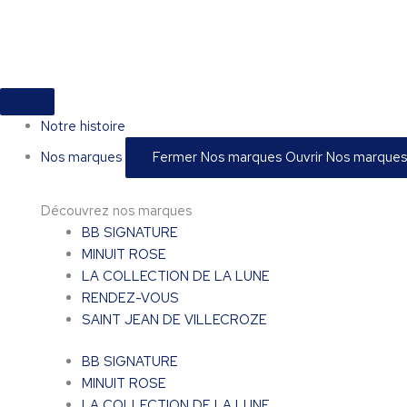
Aller
au
contenu
Notre histoire
Nos marques
Fermer Nos marques
Ouvrir Nos marques
Découvrez nos marques
BB SIGNATURE
MINUIT ROSE
LA COLLECTION DE LA LUNE
RENDEZ-VOUS
SAINT JEAN DE VILLECROZE
BB SIGNATURE
MINUIT ROSE
LA COLLECTION DE LA LUNE