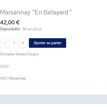
Marsannay
Marsannay “En Batayard “
“En
Batayard
42,00
€
“
Disponibilité :
36 en stock
Ajouter au panier
-
+
Domaine Gérard Seguin
2023
AOC Marsannay
Description
Dégustation
Accords Mets & Vin