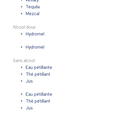
Whisky
Tequila
Mezcal
Alcool doux
Hydromel
Hydromel
Sans alcool
Eau pétillante
Thé pétillant
Jus
Eau pétillante
Thé pétillant
Jus
quantité
de