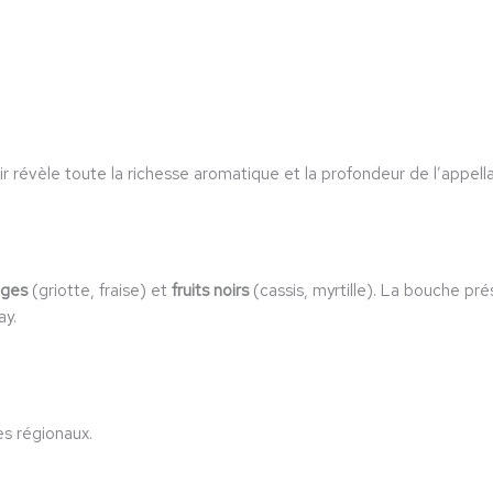
r révèle toute la richesse aromatique et la profondeur de l’appellat
uges
(griotte, fraise) et
fruits noirs
(cassis, myrtille). La bouche pr
ay.
es régionaux.