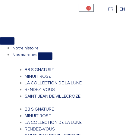
Aller
0
FR
EN
Panier
au
contenu
Fermer
Ouvrir
Fermer
Ouvrir
Fermer
Ouvrir
Boutique
Boutique
évènement
évènement
Nos
Nos
marques
marques
Notre histoire
Nos marques
BB SIGNATURE
MINUIT ROSE
LA COLLECTION DE LA LUNE
RENDEZ-VOUS
SAINT JEAN DE VILLECROZE
BB SIGNATURE
MINUIT ROSE
LA COLLECTION DE LA LUNE
RENDEZ-VOUS