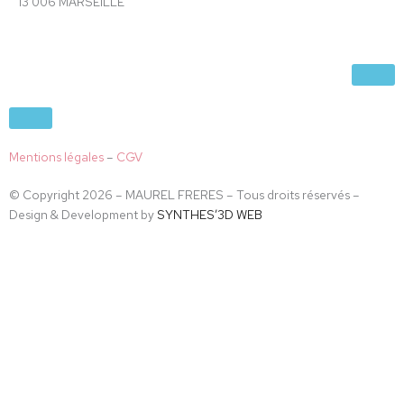
13 006 MARSEILLE
Mentions légales
–
CGV
© Copyright 2026 – MAUREL FRERES – Tous droits réservés –
Design & Development by
SYNTHES’3D WEB
Accès restreint
En accédant à ce site vous déclarez avoir plus de 18 ans.
Non
Oui