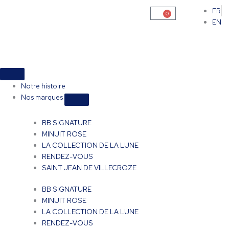
Aller
FR
0
Panier
au
EN
contenu
Fermer
Ouvrir
Fermer
Ouvrir
Fermer
Ouvrir
Boutique
Boutique
évènement
évènement
Nos
Nos
marques
marques
Notre histoire
Nos marques
BB SIGNATURE
MINUIT ROSE
LA COLLECTION DE LA LUNE
RENDEZ-VOUS
SAINT JEAN DE VILLECROZE
BB SIGNATURE
MINUIT ROSE
LA COLLECTION DE LA LUNE
RENDEZ-VOUS