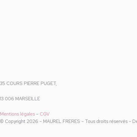
35 COURS PIERRE PUGET,
13 006 MARSEILLE
Mentions légales
–
CGV
© Copyright 2026 – MAUREL FRERES – Tous droits réservés – 
Accès restreint
En accédant à ce site vous déclarez avoir plus de 18 ans.