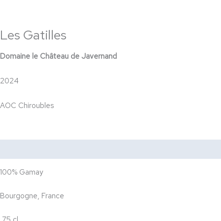
Les Gatilles
Domaine le Château de Javernand
2024
AOC Chiroubles
Description
Dégustation
Accords Mets & Vin
100% Gamay
Bourgogne, France
75 cl