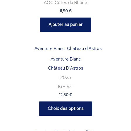
AOC Côtes du Rhône
11,50
€
Ajouter au panier
Ce
produit
Aventure Blanc
a
Château D’Astros
plusieurs
variations.
2025
Les
IGP Var
options
12,50
€
peuvent
être
Choix des options
choisies
sur
la