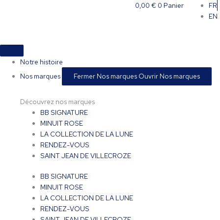
Aller
0,00
€
0
Panier
FR
au
EN
contenu
Notre histoire
Nos marques
Fermer Nos marques
Ouvrir Nos marques
Découvrez nos marques
BB SIGNATURE
MINUIT ROSE
LA COLLECTION DE LA LUNE
RENDEZ-VOUS
SAINT JEAN DE VILLECROZE
BB SIGNATURE
MINUIT ROSE
LA COLLECTION DE LA LUNE
RENDEZ-VOUS
SAINT JEAN DE VILLECROZE