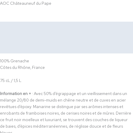
AOC Châteauneuf du Pape
Description
Dégustation
Accords Mets & Vins
100% Grenache
Côtes du Rhône, France
75 cL / 1,5 L
Information en +
: Avec 50% d’égrappage et un vieillissement dans un
mélange 20/80 de demi-muids en chêne neutre et de cuves en acier
revêtues d’époxy. Manarine se distingue par ses arômes intenses et
enrobants de framboises noires, de cerises noires et de mûres. Derrière
ce fruit noir moelleux et luxuriant, se trouvent des couches de liqueur
de baies, d’épices méditerranéennes, de réglisse douce et de fleurs
bleues.