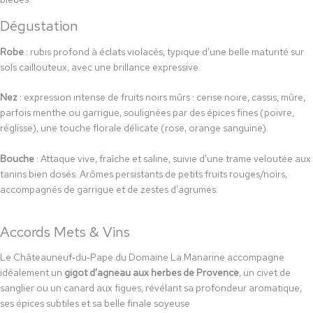
Dégustation
Robe
: rubis profond à éclats violacés, typique d’une belle maturité sur
sols caillouteux, avec une brillance expressive.
Nez
: expression intense de fruits noirs mûrs : cerise noire, cassis, mûre,
parfois menthe ou garrigue, soulignées par des épices fines (poivre,
réglisse), une touche florale délicate (rose, orange sanguine).
Bouche
: Attaque vive, fraîche et saline, suivie d’une trame veloutée aux
tanins bien dosés. Arômes persistants de petits fruits rouges/noirs,
accompagnés de garrigue et de zestes d’agrumes.
Accords Mets & Vins
Le Châteauneuf‑du‑Pape du Domaine La Manarine accompagne
idéalement un
gigot d’agneau aux herbes de Provence
, un civet de
sanglier ou un canard aux figues, révélant sa profondeur aromatique,
ses épices subtiles et sa belle finale soyeuse