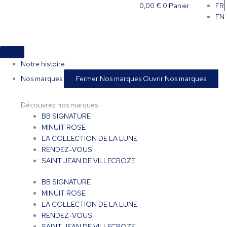
Aller
quantité
0,00
€
0
Panier
FR
au
de
EN
contenu
Cap
Corse
-
Blanc
Notre histoire
Nos marques
Fermer Nos marques
Ouvrir Nos marques
Découvrez nos marques
BB SIGNATURE
MINUIT ROSE
LA COLLECTION DE LA LUNE
RENDEZ-VOUS
SAINT JEAN DE VILLECROZE
BB SIGNATURE
MINUIT ROSE
LA COLLECTION DE LA LUNE
RENDEZ-VOUS
SAINT JEAN DE VILLECROZE