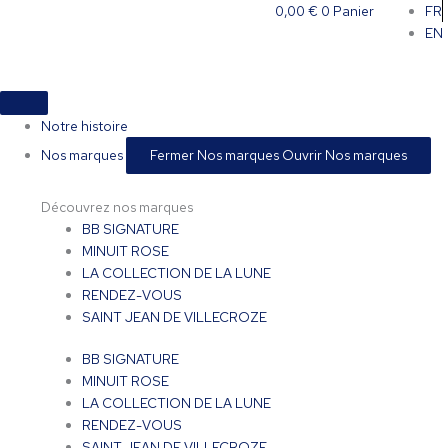
Aller
0,00
€
0
Panier
FR
au
EN
contenu
Notre histoire
Nos marques
Fermer Nos marques
Ouvrir Nos marques
Découvrez nos marques
BB SIGNATURE
MINUIT ROSE
LA COLLECTION DE LA LUNE
RENDEZ-VOUS
SAINT JEAN DE VILLECROZE
BB SIGNATURE
MINUIT ROSE
LA COLLECTION DE LA LUNE
RENDEZ-VOUS
SAINT JEAN DE VILLECROZE