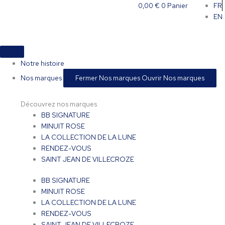
Aller
0,00
€
0
Panier
FR
au
EN
contenu
Notre histoire
Nos marques
Fermer Nos marques
Ouvrir Nos marques
Découvrez nos marques
BB SIGNATURE
MINUIT ROSE
LA COLLECTION DE LA LUNE
RENDEZ-VOUS
SAINT JEAN DE VILLECROZE
BB SIGNATURE
MINUIT ROSE
LA COLLECTION DE LA LUNE
RENDEZ-VOUS
SAINT JEAN DE VILLECROZE