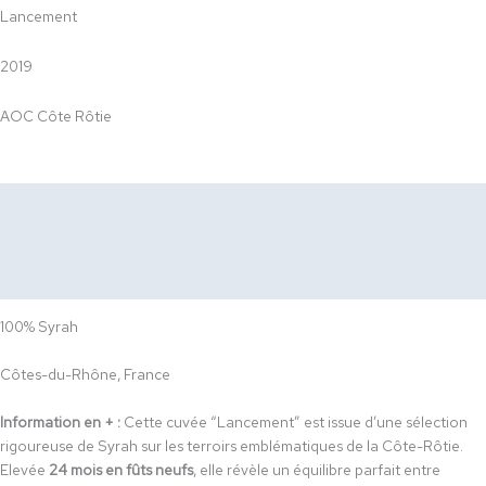
Lancement
2019
AOC Côte Rôtie
Description
Dégustation
Accords Mets & Vin
100% Syrah
Côtes-du-Rhône, France
Information en + :
Cette cuvée “Lancement” est issue d’une sélection
rigoureuse de Syrah sur les terroirs emblématiques de la Côte-Rôtie.
Elevée
24 mois en fûts neufs
, elle révèle un équilibre parfait entre