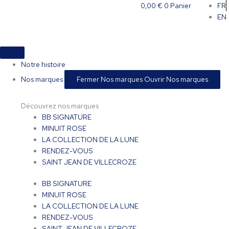
Aller
Ce
0,00
€
0
Panier
FR
au
produit
EN
contenu
a
plusieurs
variations.
Les
Notre histoire
options
Nos marques
Fermer Nos marques
Ouvrir Nos marques
peuvent
être
Découvrez nos marques
choisies
BB SIGNATURE
sur
MINUIT ROSE
la
LA COLLECTION DE LA LUNE
page
RENDEZ-VOUS
du
SAINT JEAN DE VILLECROZE
produit
BB SIGNATURE
MINUIT ROSE
LA COLLECTION DE LA LUNE
RENDEZ-VOUS
SAINT JEAN DE VILLECROZE