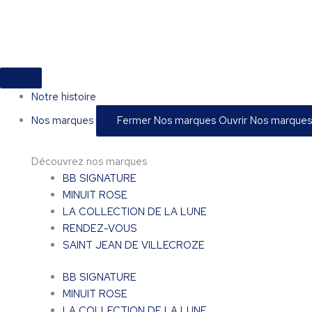
Aller
au
contenu
Notre histoire
Nos marques
Fermer Nos marques
Ouvrir Nos marques
Découvrez nos marques
BB SIGNATURE
MINUIT ROSE
LA COLLECTION DE LA LUNE
RENDEZ-VOUS
SAINT JEAN DE VILLECROZE
BB SIGNATURE
MINUIT ROSE
LA COLLECTION DE LA LUNE