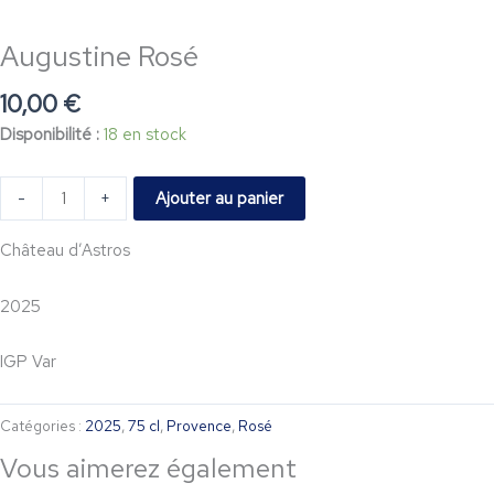
Augustine
Augustine Rosé
Rosé
10,00
€
Disponibilité :
18 en stock
Ajouter au panier
-
+
Château d’Astros
2025
IGP Var
Catégories :
2025
,
75 cl
,
Provence
,
Rosé
Vous aimerez également