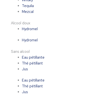
Whisky
Tequila
Mezcal
Alcool doux
Hydromel
Hydromel
Sans alcool
Eau pétillante
Thé pétillant
Jus
Eau pétillante
Thé pétillant
Jus
quantité
de