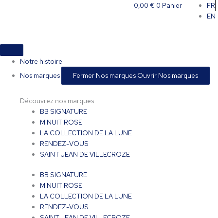
Aller
0,00
€
0
Panier
FR
au
EN
contenu
Notre histoire
Nos marques
Fermer Nos marques
Ouvrir Nos marques
Découvrez nos marques
BB SIGNATURE
MINUIT ROSE
LA COLLECTION DE LA LUNE
RENDEZ-VOUS
SAINT JEAN DE VILLECROZE
BB SIGNATURE
MINUIT ROSE
LA COLLECTION DE LA LUNE
RENDEZ-VOUS
SAINT JEAN DE VILLECROZE