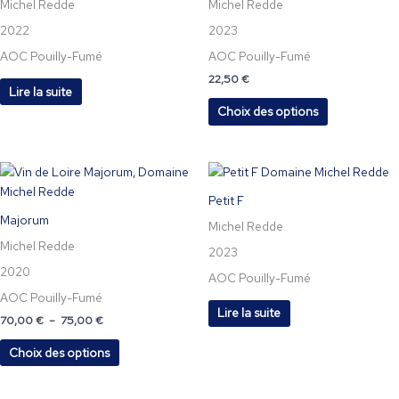
Michel Redde
Michel Redde
plusieurs
variations.
2022
2023
Les
AOC Pouilly-Fumé
AOC Pouilly-Fumé
options
22,50
€
peuvent
Lire la suite
être
Choix des options
choisies
sur
la
Plage
Ce
de
page
produit
prix :
Petit F
du
a
70,00 €
Majorum
produit
à
Michel Redde
plusieurs
75,00 €
Michel Redde
variations.
2023
Les
2020
AOC Pouilly-Fumé
options
AOC Pouilly-Fumé
peuvent
Lire la suite
70,00
€
–
75,00
€
être
choisies
Choix des options
sur
la