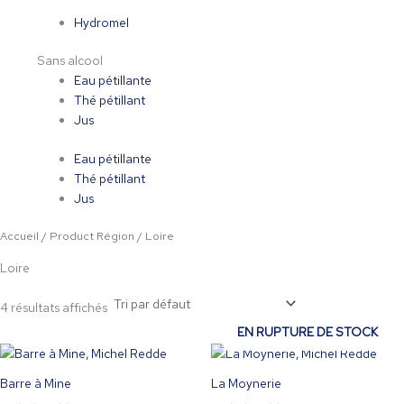
Hydromel
Sans alcool
Eau pétillante
Thé pétillant
Jus
Eau pétillante
Thé pétillant
Jus
Accueil
/ Product Région / Loire
Loire
4 résultats affichés
EN RUPTURE DE STOCK
Ce
produit
Barre à Mine
La Moynerie
a