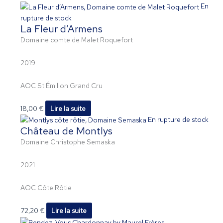
En
rupture de stock
La Fleur d’Armens
Domaine comte de Malet Roquefort
2019
AOC St Émilion Grand Cru
18,00
€
Lire la suite
En rupture de stock
Château de Montlys
Domaine Christophe Semaska
2021
AOC Côte Rôtie
72,20
€
Lire la suite