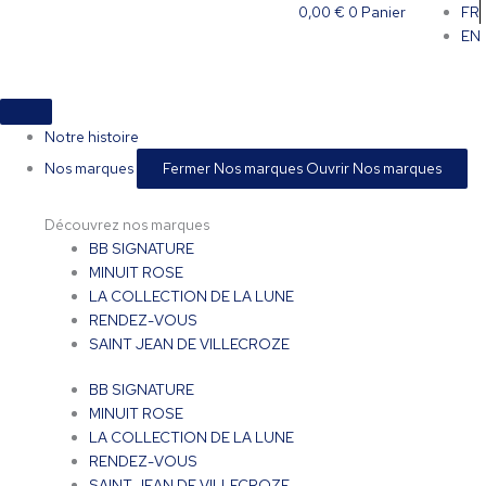
Aller
0,00
€
0
Panier
FR
au
EN
contenu
Notre histoire
Nos marques
Fermer Nos marques
Ouvrir Nos marques
Découvrez nos marques
BB SIGNATURE
MINUIT ROSE
LA COLLECTION DE LA LUNE
RENDEZ-VOUS
SAINT JEAN DE VILLECROZE
BB SIGNATURE
MINUIT ROSE
LA COLLECTION DE LA LUNE
RENDEZ-VOUS
SAINT JEAN DE VILLECROZE