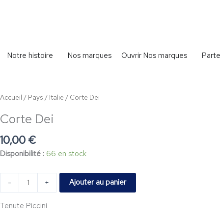
Aller
au
contenu
Ouvrir Nos marques
Notre histoire
Nos marques
Parte
quantité
de
Corte
Accueil
/
Pays
/
Italie
/ Corte Dei
Dei
Corte Dei
10,00
€
Disponibilité :
66 en stock
Ajouter au panier
-
+
Tenute Piccini