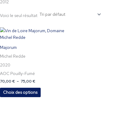
2012
Voici le seul résultat
Plage
Ce
de
produit
prix :
a
70,00 €
Majorum
à
plusieurs
75,00 €
Michel Redde
variations.
Les
2020
options
AOC Pouilly-Fumé
peuvent
70,00
€
–
75,00
€
être
choisies
Choix des options
sur
la
page
du
produit