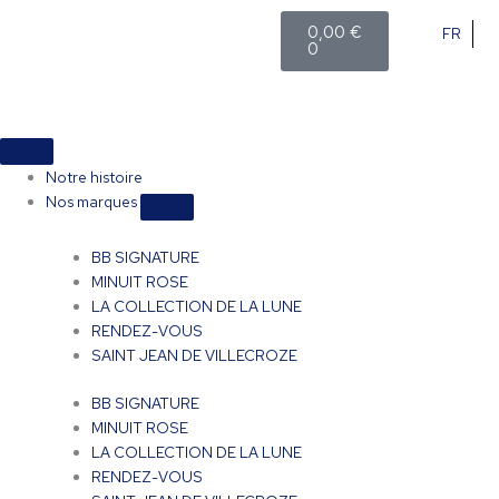
Aller
Panier
0,00
€
FR
au
0
contenu
Fermer
Ouvrir
Fermer
Ouvrir
Fermer
Ouvrir
Boutique
Boutique
évènement
évènement
Nos
Nos
marques
marques
Notre histoire
Nos marques
BB SIGNATURE
MINUIT ROSE
LA COLLECTION DE LA LUNE
RENDEZ-VOUS
SAINT JEAN DE VILLECROZE
BB SIGNATURE
MINUIT ROSE
LA COLLECTION DE LA LUNE
RENDEZ-VOUS