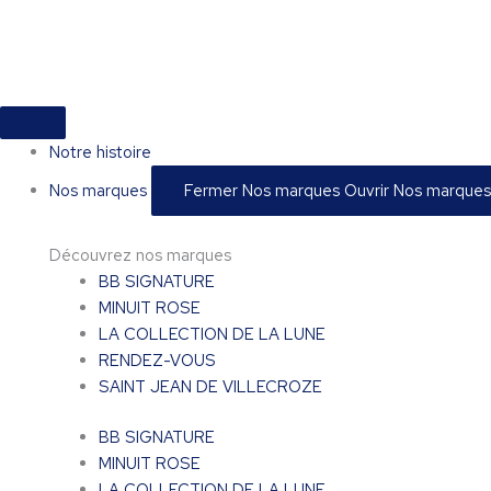
Aller
au
contenu
Notre histoire
Nos marques
Fermer Nos marques
Ouvrir Nos marques
Découvrez nos marques
BB SIGNATURE
MINUIT ROSE
LA COLLECTION DE LA LUNE
RENDEZ-VOUS
SAINT JEAN DE VILLECROZE
BB SIGNATURE
MINUIT ROSE
LA COLLECTION DE LA LUNE