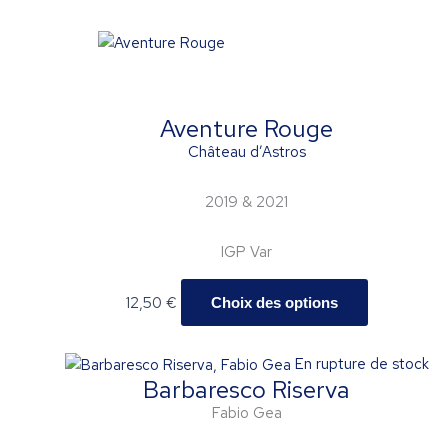
Ce
produit
a
plusieurs
Aventure Rouge
variations.
Château d’Astros
Les
options
2019 & 2021
peuvent
être
IGP Var
choisies
sur
12,50
€
Choix des options
la
page
du
En rupture de stock
produit
Barbaresco Riserva
Fabio Gea