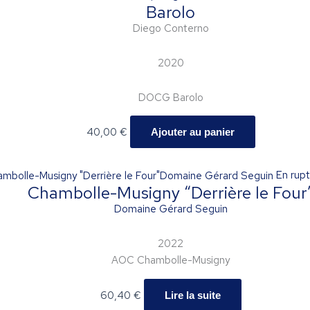
Barolo
Diego Conterno
2020
DOCG Barolo
40,00
€
Ajouter au panier
En rupt
Chambolle-Musigny “Derrière le Four
Domaine Gérard Seguin
2022
AOC Chambolle-Musigny
60,40
€
Lire la suite