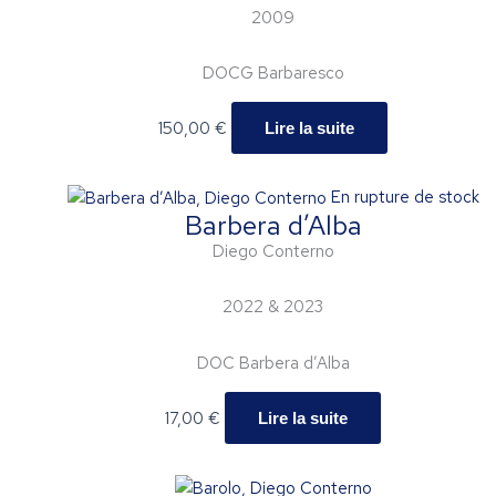
2009
DOCG Barbaresco
150,00
€
Lire la suite
En rupture de stock
Barbera d’Alba
Diego Conterno
2022 & 2023
DOC Barbera d’Alba
17,00
€
Lire la suite