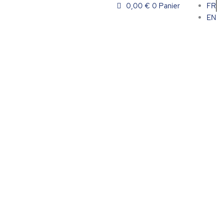
0,00
€
0
Panier
FR
EN