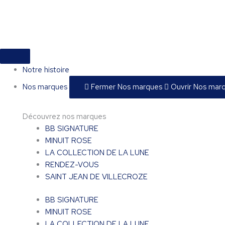
Aller
quantité
au
de
contenu
Rendez-
vous
Rosé
Notre histoire
Nos marques
Fermer Nos marques
Ouvrir Nos mar
Découvrez nos marques
BB SIGNATURE
MINUIT ROSE
LA COLLECTION DE LA LUNE
RENDEZ-VOUS
SAINT JEAN DE VILLECROZE
BB SIGNATURE
MINUIT ROSE
LA COLLECTION DE LA LUNE