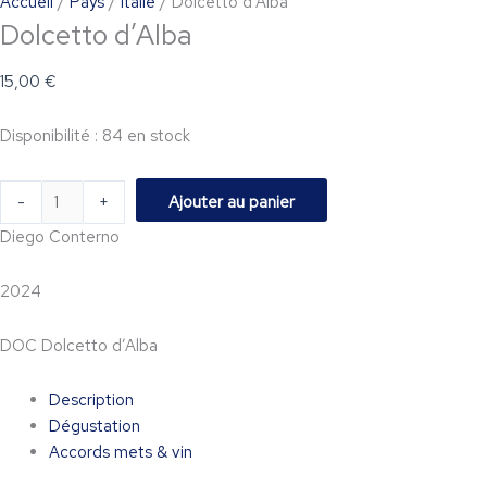
Accueil
/
Pays
/
Italie
/ Dolcetto d’Alba
Dolcetto d’Alba
15,00
€
Disponibilité :
84 en stock
-
+
Ajouter au panier
Diego Conterno
2024
DOC Dolcetto d’Alba
Description
Dégustation
Accords mets & vin