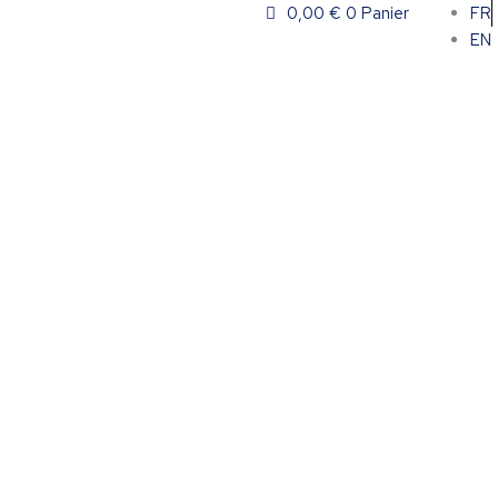
0,00
€
0
Panier
FR
EN