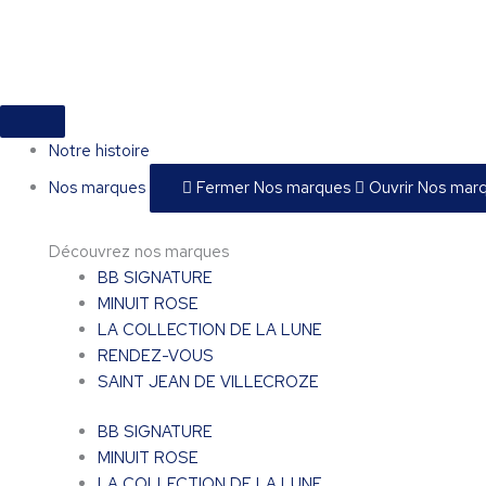
Aller
quantité
au
de
contenu
Dolcetto
d’Alba
Notre histoire
Nos marques
Fermer Nos marques
Ouvrir Nos mar
Découvrez nos marques
BB SIGNATURE
MINUIT ROSE
LA COLLECTION DE LA LUNE
RENDEZ-VOUS
SAINT JEAN DE VILLECROZE
BB SIGNATURE
MINUIT ROSE
LA COLLECTION DE LA LUNE