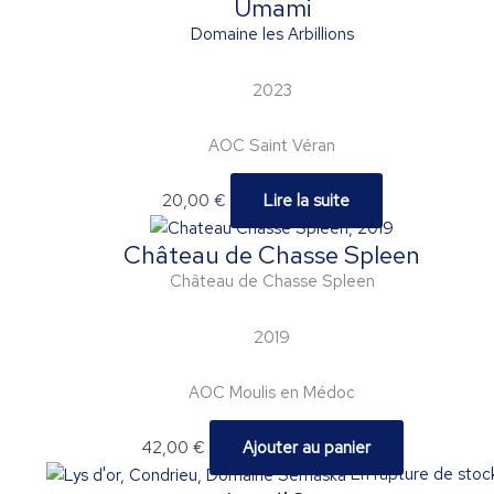
Umami
Domaine les Arbillions
2023
AOC Saint Véran
20,00
€
Lire la suite
Château de Chasse Spleen
Château de Chasse Spleen
2019
AOC Moulis en Médoc
42,00
€
Ajouter au panier
En rupture de stoc