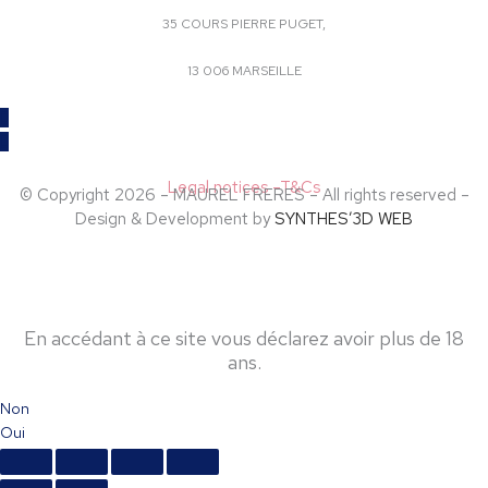
35 COURS PIERRE PUGET,
13 006 MARSEILLE
Legal notices
–
T&Cs
© Copyright 2026 – MAUREL FRERES – All rights reserved –
Design & Development by
SYNTHES’3D WEB
Accès restreint
En accédant à ce site vous déclarez avoir plus de 18
ans.
Non
Oui