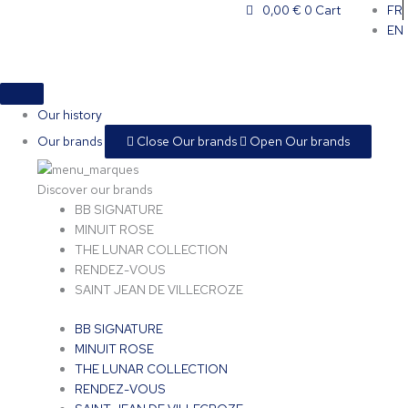
Skip
Corte
This
0,00
€
0
Cart
FR
to
Dei
product
EN
content
quantity
has
multiple
variants.
The
Our history
options
Our brands
Close Our brands
Open Our brands
may
be
chosen
Discover our brands
on
BB SIGNATURE
the
MINUIT ROSE
product
THE LUNAR COLLECTION
page
RENDEZ-VOUS
SAINT JEAN DE VILLECROZE
BB SIGNATURE
MINUIT ROSE
THE LUNAR COLLECTION
RENDEZ-VOUS