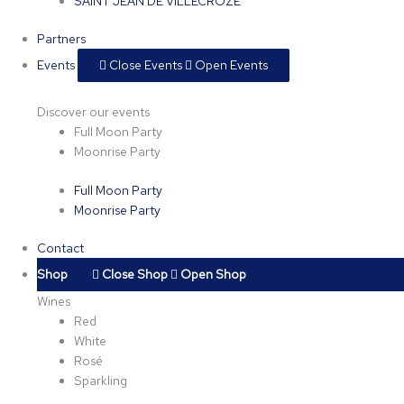
SAINT JEAN DE VILLECROZE
Partners
Events
Close Events
Open Events
Discover our events
Full Moon Party
Moonrise Party
Full Moon Party
Moonrise Party
Contact
Shop
Close Shop
Open Shop
Wines
Red
White
Rosé
Sparkling