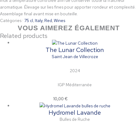
inox à température contrôlée afin de conserver toute la fraîcheur
aromatique. Élevage sur lies fines pour apporter rondeur et complexité.
Assemblage final avant mise en bouteille.
Catégories :
75 cl
,
Italy
,
Red
,
Wines
VOUS AIMEREZ ÉGALEMENT
Related products
The Lunar Collection
Saint Jean de Villecroze
2024
IGP Méditerranée
10,00
€
Add to cart
Hydromel Lavande
Bulles de Ruche