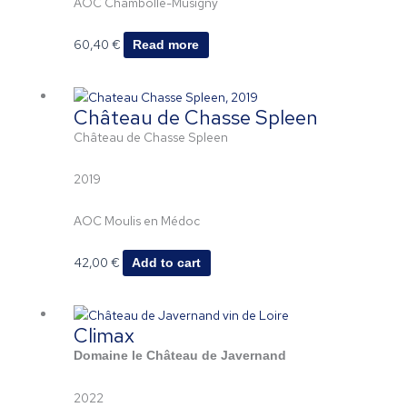
AOC Chambolle-Musigny
60,40
€
Read more
Château de Chasse Spleen
Château de Chasse Spleen
2019
AOC Moulis en Médoc
42,00
€
Add to cart
Climax
Domaine le Château de Javernand
2022