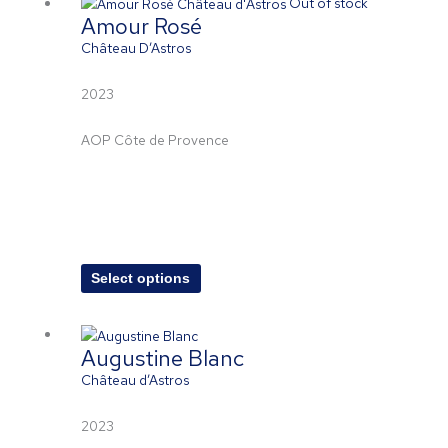
This
Out of stock
Amour Rosé
product
has
Château D’Astros
multiple
variants.
2023
The
options
AOP Côte de Provence
may
be
chosen
on
the
product
Select options
page
Augustine Blanc
Château d’Astros
2023