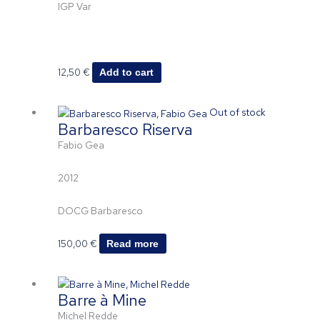
IGP Var
12,50
€
Add to cart
Out of stock
Barbaresco Riserva
Fabio Gea
2012
DOCG Barbaresco
150,00
€
Read more
Barre à Mine
Michel Redde