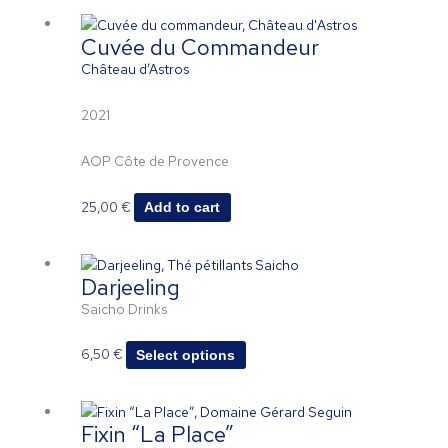
Cuvée du Commandeur
Château d’Astros
2021
AOP Côte de Provence
25,00
€
Add to cart
This
Darjeeling
product
has
Saicho Drinks
multiple
variants.
6,50
€
Select options
The
options
may
Fixin “La Place”
be