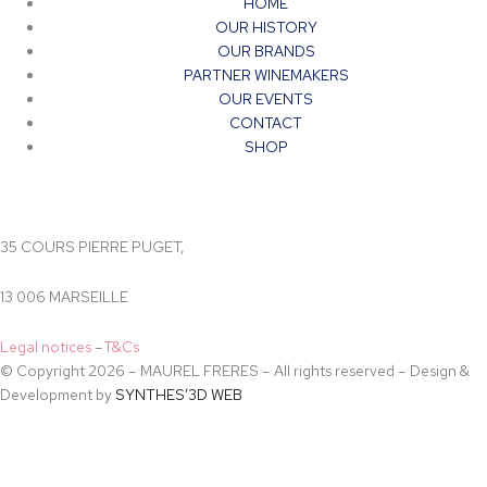
HOME
OUR HISTORY
OUR BRANDS
PARTNER WINEMAKERS
OUR EVENTS
CONTACT
SHOP
35 COURS PIERRE PUGET,
13 006 MARSEILLE
Legal notices
–
T&Cs
© Copyright 2026 – MAUREL FRERES – All rights reserved – Design &
Development by
SYNTHES’3D WEB
Accès restreint
En accédant à ce site vous déclarez avoir plus de 18 ans.
Non