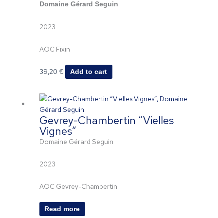
Domaine Gérard Seguin
chosen
on
2023
the
product
page
AOC Fixin
39,20
€
Add to cart
Gevrey-Chambertin “Vielles
Vignes”
Domaine Gérard Seguin
2023
AOC Gevrey-Chambertin
Read more