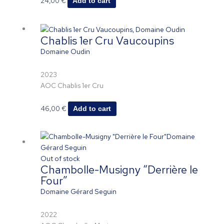
24,00
€
Add to cart
Chablis 1er Cru Vaucoupins
Domaine Oudin
2023
AOC Chablis 1er Cru
46,00
€
Add to cart
Out of stock
Chambolle-Musigny “Derrière le
Four”
Domaine Gérard Seguin
2022