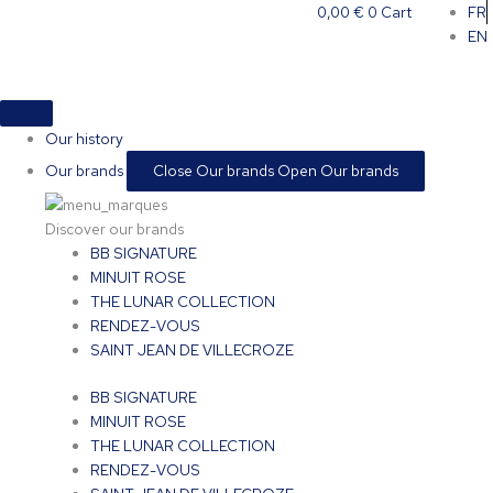
Skip
0,00
€
0
Cart
FR
to
EN
content
Our history
Our brands
Close Our brands
Open Our brands
Discover our brands
BB SIGNATURE
MINUIT ROSE
THE LUNAR COLLECTION
RENDEZ-VOUS
SAINT JEAN DE VILLECROZE
BB SIGNATURE
MINUIT ROSE
THE LUNAR COLLECTION
RENDEZ-VOUS