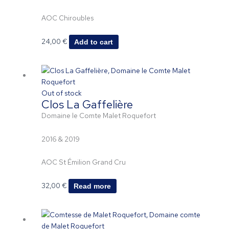
AOC Chiroubles
24,00
€
Add to cart
Out of stock
Clos La Gaffelière
Domaine le Comte Malet Roquefort
2016 & 2019
AOC St Émilion Grand Cru
32,00
€
Read more