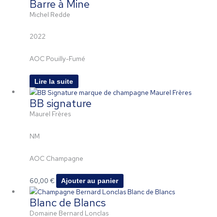
Barre à Mine
Michel Redde
2022
AOC Pouilly-Fumé
Lire la suite
BB signature
Maurel Frères
NM
AOC Champagne
60,00
€
Ajouter au panier
Plage
Ce
Blanc de Blancs
de
produit
prix :
a
Domaine Bernard Lonclas