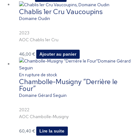
Chablis 1er Cru Vaucoupins
Domaine Oudin
2023
AOC Chablis 1er Cru
46,00
€
Ajouter au panier
En rupture de stock
Chambolle-Musigny “Derrière le
Four”
Domaine Gérard Seguin
2022
AOC Chambolle-Musigny
60,40
€
Lire la suite