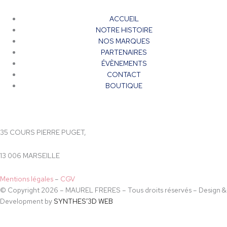
ACCUEIL
NOTRE HISTOIRE
NOS MARQUES
PARTENAIRES
ÉVÈNEMENTS
CONTACT
BOUTIQUE
35 COURS PIERRE PUGET,
13 006 MARSEILLE
Mentions légales
–
CGV
© Copyright 2026 – MAUREL FRERES – Tous droits réservés – Design &
Development by
SYNTHES’3D WEB
Accès restreint
En accédant à ce site vous déclarez avoir plus de 18 ans.