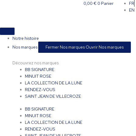
Aller
0,00
€
0
Panier
FR
au
EN
contenu
Notre histoire
Nos marques
Fermer Nos marques
Ouvrir Nos marques
Découvrez nos marques
BB SIGNATURE
MINUIT ROSE
LA COLLECTION DE LA LUNE
RENDEZ-VOUS
SAINT JEAN DE VILLECROZE
BB SIGNATURE
MINUIT ROSE
LA COLLECTION DE LA LUNE
RENDEZ-VOUS
SAINT JEAN DE VILLECROZE