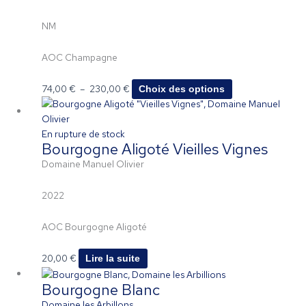
74,00 €
plusieurs
à
variations.
NM
230,00 €
Les
options
AOC Champagne
peuvent
être
74,00
€
–
230,00
€
Choix des options
choisies
sur
la
En rupture de stock
page
Bourgogne Aligoté Vieilles Vignes
du
Domaine Manuel Olivier
produit
2022
AOC Bourgogne Aligoté
20,00
€
Lire la suite
Bourgogne Blanc
Domaine les Arbillons