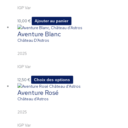
IGP Var
10,00
€
Ajouter au panier
Ce
Aventure Blanc
produit
a
Château D’Astros
plusieurs
variations.
2025
Les
options
IGP Var
peuvent
être
12,50
€
Choix des options
choisies
sur
Aventure Rosé
la
Château d’Astros
page
du
2025
produit
IGP Var