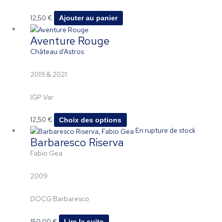
12,50
€
Ajouter au panier
Ce
Aventure Rouge
produit
a
Château d’Astros
plusieurs
variations.
2019 & 2021
Les
options
IGP Var
peuvent
être
12,50
€
Choix des options
choisies
En rupture de stock
sur
Barbaresco Riserva
la
Fabio Gea
page
du
2009
produit
DOCG Barbaresco
150,00
€
Lire la suite